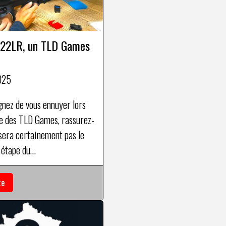
 22LR, un TLD Games
025
gnez de vous ennuyer lors
e des TLD Games, rassurez-
 sera certainement pas le
ᵉ étape du
ncontournable Prince of
et, en plus de l’épreuve TLD,
te
 trois ateliers
ires sont proposés.