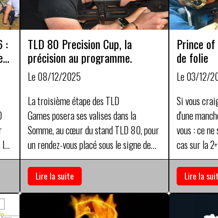
 :
TLD 80 Precision Cup, la
Prince of
e
précision au programme.
de folie
Le 08/12/2025
Le 03/12/2
La troisième étape des TLD
Si vous crai
D
Games posera ses valises dans la
d'une manch
r
Somme, au cœur du stand TLD 80, pour
vous : ce ne
 les
un rendez-vous placé sous le signe de
cas sur la 2
it
l’exigence : la TLD 80 Precision Cup.
circuit, l’i
22LR ! En eff
Lire la suite
Lire la sui
pas moins de
supplémenta