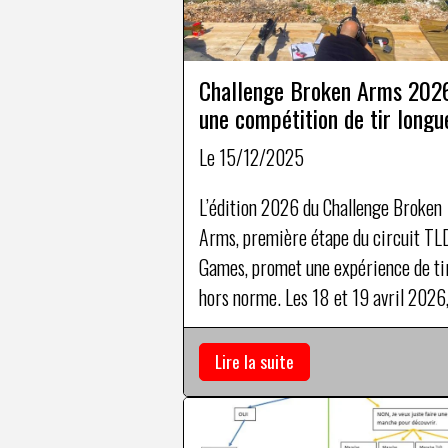
Challenge Broken Arms 2026
une compétition de tir longu
distance unique
Le 15/12/2025
L’édition 2026 du Challenge Broken
Arms, première étape du circuit TL
Games, promet une expérience de ti
hors norme. Les 18 et 19 avril 2026,
tireurs découvriront un terrain inéd
où la maîtrise du vent devient un
Lire la suite
véritable art.