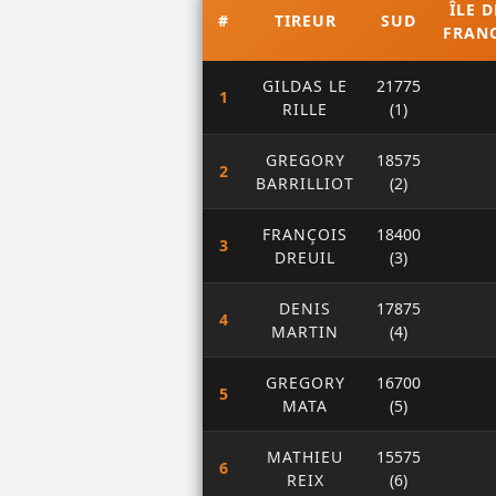
ÎLE D
#
TIREUR
SUD
FRAN
GILDAS LE
21775
1
RILLE
(1)
GREGORY
18575
2
BARRILLIOT
(2)
FRANÇOIS
18400
3
DREUIL
(3)
DENIS
17875
4
MARTIN
(4)
GREGORY
16700
5
MATA
(5)
MATHIEU
15575
6
REIX
(6)