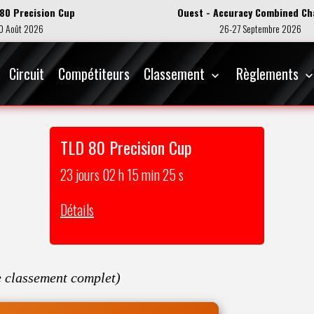
 80 Precision Cup
Ouest - Accuracy Combined Ch
0 Août 2026
26-27 Septembre 2026
Circuit
Compétiteurs
Classement
Règlements
TLD 80 Precision Cup
23
jours
02
h
15
min
24
s
Détails
e classement complet
)