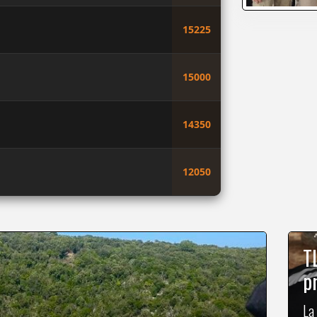
15225
15000
14350
12050
T
p
La