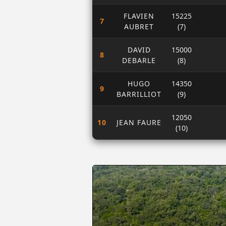
FLAVIEN
15225
7
AUBRET
(7)
DAVID
15000
8
DEBARLE
(8)
HUGO
14350
9
BARRILLIOT
(9)
12050
10
JEAN FAURE
(10)