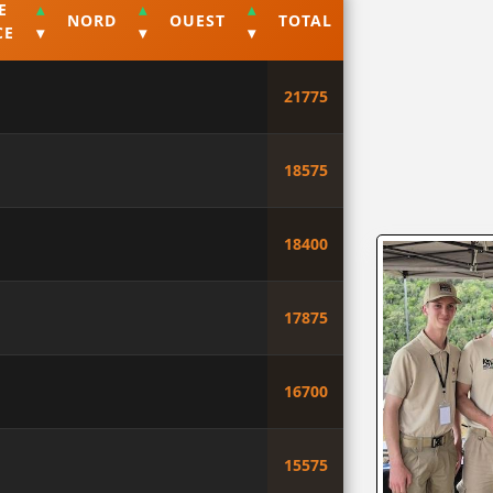
E
▴
▴
▴
NORD
OUEST
TOTAL
CE
▾
▾
▾
21775
18575
18400
17875
16700
15575