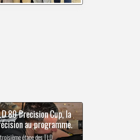
LD 80 Precision Cup, la
récision au programme.
 troisième étape des TLD