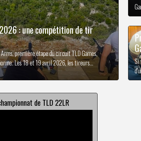
Ga
So
po
026 : une compétition de tir
si
P
Pr
G
n Arms, première étape du circuit TLD Games,
Si
orme. Les 18 et 19 avril 2026, les tireurs
d'
 maîtrise du vent devient un véritable art.
ra
ce
ét
 championnat de TLD 22LR
cir
22L
TL
su