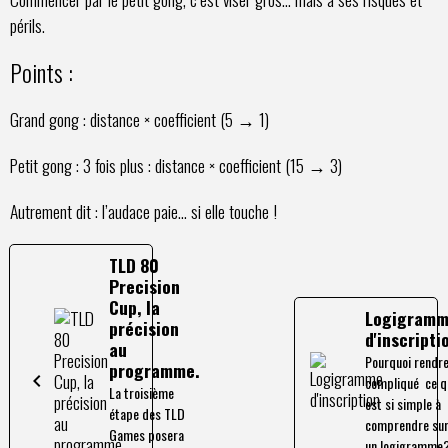
périls.
Points :
Grand gong : distance × coefficient (5 → 1)
Petit gong : 3 fois plus : distance × coefficient (15 → 3)
Autrement dit : l’audace paie… si elle touche !
TLD 80
Precision
Cup, la
Logigram
précision
d'inscripti
au
Pourquoi rendr
programme.
compliqué ce q
La troisième
est si simple à
étape des TLD
comprendre su
Games posera
un logigramme